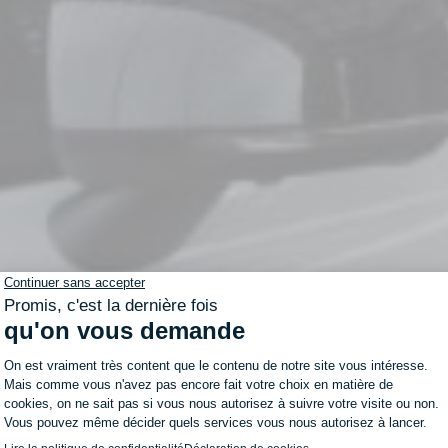
100%
pact : conçu