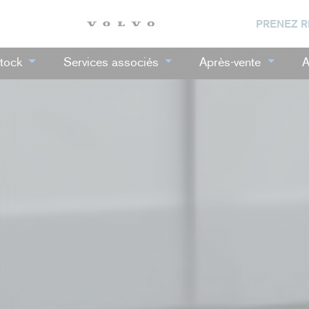
PRENEZ 
tock
Services associés
Après-vente
A