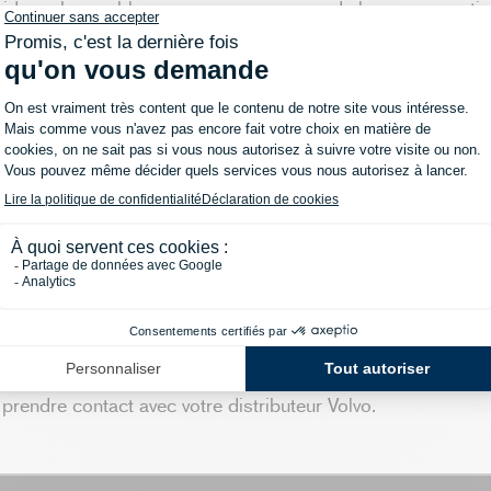
bride rechargeable, nous nous occupons de la consommation
er à conduire de la manière la plus durable possible. Le m
e kWh consommés pour charger votre Volvo, dès mai 2020 
mmandes passées à partir du 16 octobre 2019 jusqu’au 15 
onservez la voiture pendant au moins 12 mois.
t fixé à 0,25 € TVAC par kWh.
ur de l’application
application Volvo On Call
en mai 2020 
près acceptation de la mise à jour, la mesure du nombre de
u au second semestre 2021.
é jusqu’à un maximum de 3.000 kWh.
plications éventuelles en matière fiscale.
prendre contact avec votre distributeur Volvo.