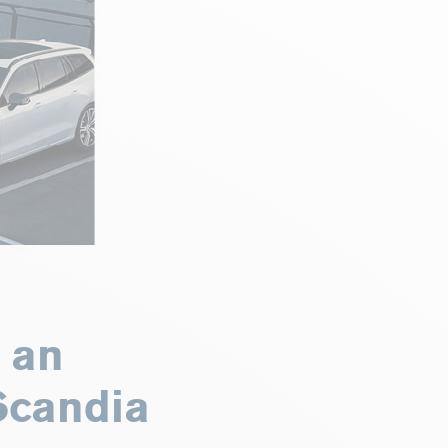
 an
 Scandia