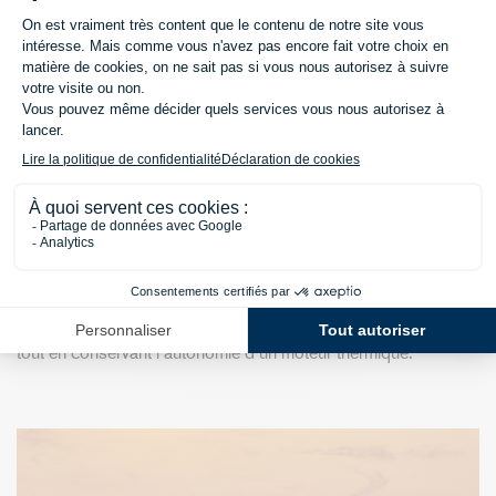
Une version 2026 plus
moderne que jamais
Pour l’année-modèle 2026,
la XC60 bénéficie d’une refonte
élégante et technologique
: design modernisé, confort
amélioré, interface utilisateur intuitive et système d’info-
divertissement plus réactif.
Elle s’inscrit également dans la stratégie d’électrification de
Volvo Cars. En version hybride rechargeable, elle permet de
rouler presque la moitié du temps en mode 100 % électrique,
tout en conservant l’autonomie d’un moteur thermique.